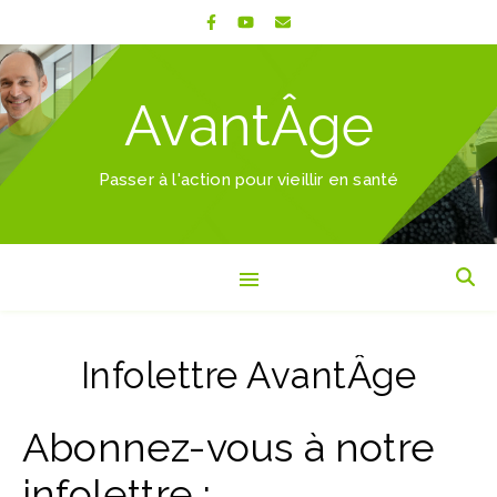
AvantÂge
Passer à l'action pour vieillir en santé
Infolettre AvantÂge
Abonnez-vous à notre
infolettre :