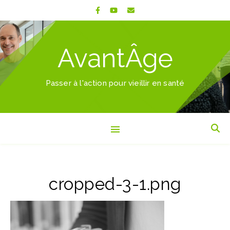
AvantÂge
Passer à l'action pour vieillir en santé
cropped-3-1.png